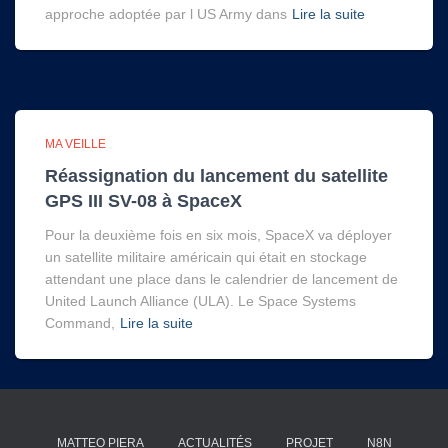
approche adoptée par l US Army dans
Lire la suite
MA VEILLE
Réassignation du lancement du satellite
GPS III SV-08 à SpaceX
Pour la deuxième fois en six mois, SpaceX va déployer
un satellite militaire américain qui était en stockage
attendant une place dans le calendrier de lancement de
United Launch Alliance (ULA). Le Space Systems
Command,
Lire la suite
MATTEO PIERA
ACTUALITÉS
PROJET
N8N