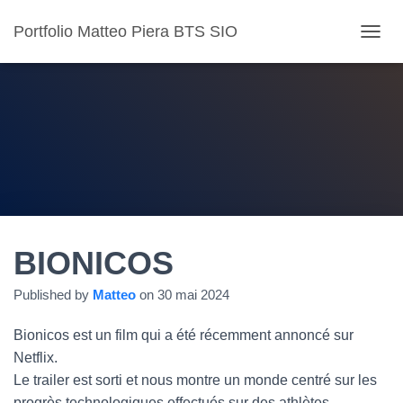
Portfolio Matteo Piera BTS SIO
O
U
V
R
I
R
/
F
E
R
M
E
R
BIONICOS
L
A
Published by
Matteo
on
30 mai 2024
N
A
Bionicos est un film qui a été récemment annoncé sur
V
I
Netflix.
G
Le trailer est sorti et nous montre un monde centré sur les
A
progrès technologiques effectués sur des athlètes